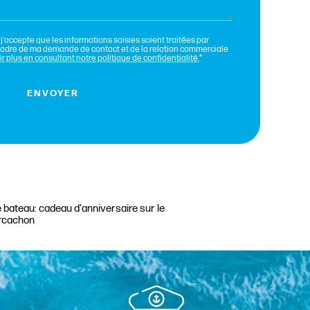
j'accepte que les informations saisies soient traitées par
cadre de ma demande de contact et de la relation commerciale
r plus en consultant notre politique de confidentialité.
*
 bateau: cadeau d'anniversaire sur le
rcachon