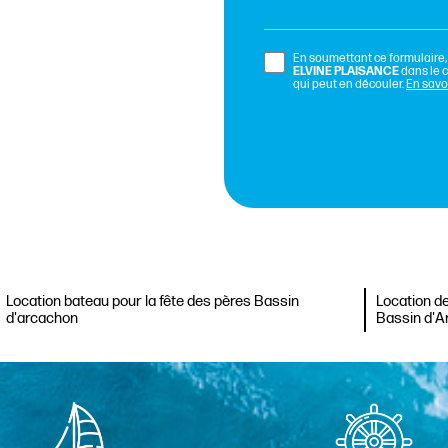
En soumettant ce formulaire, 
ELVINE PLAISANCE
dans le 
qui peut en découler.
En savoi
Location bateau pour la fête des pères Bassin
Location de
d'arcachon
Bassin d'A