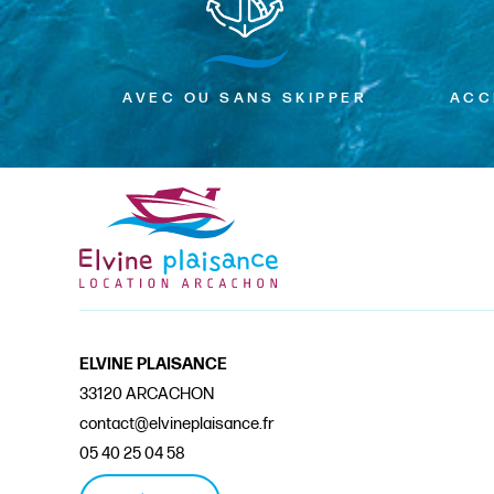
AVEC OU SANS SKIPPER
ACC
ELVINE PLAISANCE
33120 ARCACHON
contact@elvineplaisance.fr
05 40 25 04 58